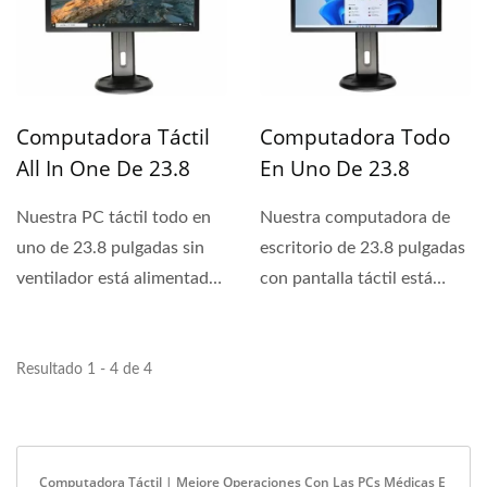
Computadora Táctil
Computadora Todo
All In One De 23.8
En Uno De 23.8
Pulgadas Sin
Pulgadas Con
Nuestra PC táctil todo en
Nuestra computadora de
Ventilador
Pantalla Táctil Core I
uno de 23.8 pulgadas sin
escritorio de 23.8 pulgadas
ventilador está alimentada
con pantalla táctil está
por un procesador...
equipada con una
selección...
Resultado 1 - 4 de 4
Computadora Táctil | Mejore Operaciones Con Las PCs Médicas E