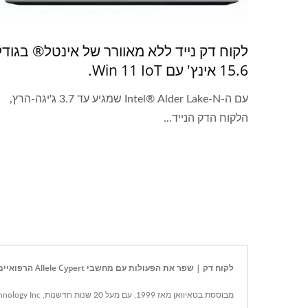
לקוח דק נייד ללא מאוורר של אינטל® בגודל
15.6 אינץ' עם Win 11 IoT.
עם ה-Intel® Alder Lake-N שמגיע עד 3.7 ג'יגה-הרץ,
הלקוח הדק הנייד...
לקוח דק | שפר את הפעולות עם מחשבי Allele Cypert הרפואיים והתעשייתיים המתקדמים