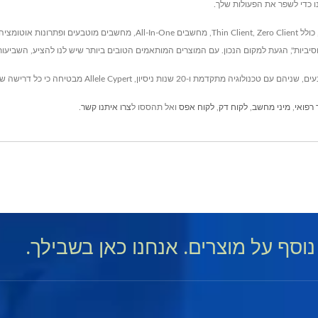
ו כדי לשפר את הפעולות שלך.
Allele Cypert היא השותפה האמינה שלך בחומרה מוטבעת מתקדמת, כולל  Zero Client
יביות", הגעת למקום הנכון. עם המוצרים המותאמים הטובים ביותר שיש לנו להציע, השביעות
רפואי
,
מיני מחשב
,
לקוח דק
,
לקוח אפס
ואל תהססו ל
צרו איתנו קשר
.
נוסף על מוצרים. אנחנו כאן בשבילך.