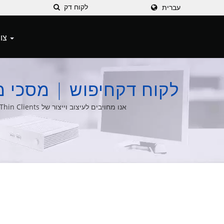
עברית
צור קשר
לקוח דקחיפוש | מסכי מגע תע
אנו מחויבים לעיצוב וייצור של Thin Clients, מחשבים All-in-One, מחשבים מוטבעים, ומגוון רחב של פתרונות אינטגרציה למערכות מחשב למעלה מ-20 שנות ניסיון.