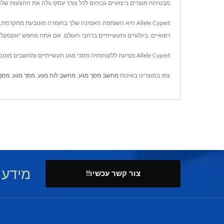
מבטיחה מוצרים ביצועיים גבוהים לכל צורך עסקי.גלה את ההצעות שלנ
רפואיים, ביולוגיים ותעשייתיים ברחבי העולם. אם אתה מחפש "אקסקלוס
Allele Cypert מציעה ללקוחותיה מסכי מגע תעשייתיים ומחשבים מוטבעים, שניהם עם טכנולוגיה מתקדמת ו-20 שנות ניסיון, Allele Cypert מבטיחה כי כל דרישה של הלקוח תתואמת.
צפו במוצרינו באיכות
מחשב מסך מגע
,
מחשב לוח מגע
,
מסך מגע
,
מסך 
מידע 
צור קשר עכשיו!!