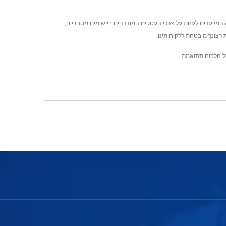
Thin Client,, מחשבים All-In-One, מחשבים מוטבעים ופתרונות אוטומציה המיועדים לענות על צרכי העסקים המודרניים ביישומים מסחריים,
 רצונך מובטחת ללקוחותינו.