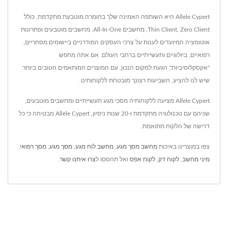
Allele Cypert היא השותפה האמינה שלך בחומרה מוטבעת מתקדמת, כולל
Thin Client, Zero Client, מחשבים All-In-One, מחשבים מוטבעים ופתרונות
אוטומציה המיועדים לענות על צרכי העסקים המודרניים ביישומים מסחריים,
רפואיים, ביולוגיים ותעשייתיים ברחבי העולם. אם אתה מחפש
"אקסקלוסיביות", הגעת למקום הנכון. עם המוצרים המותאמים הטובים ביותר
שיש לנו להציע, השביעות רצונך מובטחת ללקוחותינו.
Allele Cypert מציעה ללקוחותיה מסכי מגע תעשייתיים ומחשבים מוטבעים,
שניהם עם טכנולוגיה מתקדמת ו-20 שנות ניסיון, Allele Cypert מבטיחה כי כל
דרישה של הלקוח תתואמת.
צפו במוצרינו באיכות
מחשב מסך מגע
,
מחשב לוח מגע
,
מסך מגע
,
מסך רפואי
,
מיני מחשב
,
לקוח דק
,
לקוח אפס
ואל תהססו ל
צרו איתנו קשר
.