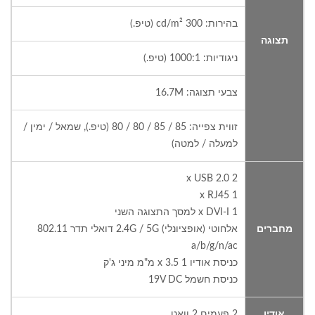
בהירות: 300 cd/m² (טיפ.)
תצוגה
ניגודיות: 1000:1 (טיפ.)
צבעי תצוגה: 16.7M
זווית צפייה: 85 / 85 / 80 / 80 (טיפ.), שמאל / ימין /
למעלה / למטה)
2 x USB 2.0
1 x RJ45
1 x DVI-I למסך התצוגה השני
מחברים
אלחוטי (אופציונלי) 2.4G / 5G דואלי תדר 802.11
a/b/g/n/ac
כניסת אודיו 1 x 3.5 מ"מ מיני ג'ק
כניסת חשמל 19V DC
אודיו
2 פעמים 2 וואט