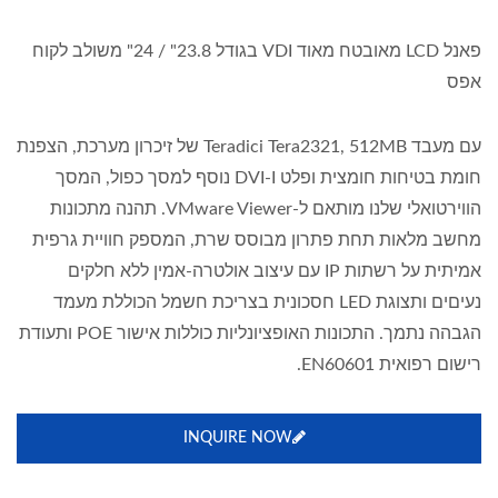
פאנל LCD מאובטח מאוד VDI בגודל 23.8" / 24" משולב לקוח
אפס
עם מעבד Teradici Tera2321, 512MB של זיכרון מערכת, הצפנת
חומת בטיחות חומצית ופלט DVI-I נוסף למסך כפול, המסך
הווירטואלי שלנו מותאם ל-VMware Viewer. תהנה מתכונות
מחשב מלאות תחת פתרון מבוסס שרת, המספק חוויית גרפית
אמיתית על רשתות IP עם עיצוב אולטרה-אמין ללא חלקים
נעיםים ותצוגת LED חסכונית בצריכת חשמל הכוללת מעמד
הגבהה נתמך. התכונות האופציונליות כוללות אישור POE ותעודת
רישום רפואית EN60601.
INQUIRE NOW