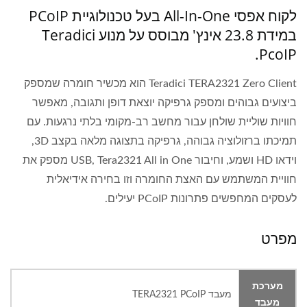
לקוח אפסי All-In-One בעל טכנולוגיית PCoIP
במידת 23.8 אינץ' מבוסס על מנוע Teradici
PcoIP.
Teradici TERA2321 Zero Client הוא מכשיר חומרה שמספק
ביצועים גבוהים ומספק גרפיקה יוצאת דופן ותגובה, מאפשר
חוויות שוליית שולחן עבור מחשב רב-מקומי בלתי נרגעות. עם
תמיכתו ברזולוציה גבוהה, גרפיקה בתצוגה מלאה בקצב 3D,
וידאו HD ושמע, וחיבור USB, Tera2321 All in One מספק את
חוויית המשתמש עם האצת החומרה וזו בחירה אידיאלית
לעסקים המחפשים פתרונות PCoIP יעילים.
מפרט
מערכת
מעבד TERA2321 PCoIP
מעבד