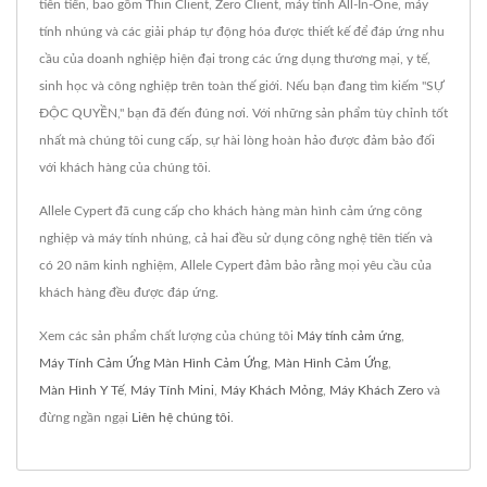
tiên tiến, bao gồm Thin Client, Zero Client, máy tính All-In-One, máy
tính nhúng và các giải pháp tự động hóa được thiết kế để đáp ứng nhu
cầu của doanh nghiệp hiện đại trong các ứng dụng thương mại, y tế,
sinh học và công nghiệp trên toàn thế giới. Nếu bạn đang tìm kiếm "SỰ
ĐỘC QUYỀN," bạn đã đến đúng nơi. Với những sản phẩm tùy chỉnh tốt
nhất mà chúng tôi cung cấp, sự hài lòng hoàn hảo được đảm bảo đối
với khách hàng của chúng tôi.
Allele Cypert đã cung cấp cho khách hàng màn hình cảm ứng công
nghiệp và máy tính nhúng, cả hai đều sử dụng công nghệ tiên tiến và
có 20 năm kinh nghiệm, Allele Cypert đảm bảo rằng mọi yêu cầu của
khách hàng đều được đáp ứng.
Xem các sản phẩm chất lượng của chúng tôi
Máy tính cảm ứng
,
Máy Tính Cảm Ứng Màn Hình Cảm Ứng
,
Màn Hình Cảm Ứng
,
Màn Hình Y Tế
,
Máy Tính Mini
,
Máy Khách Mỏng
,
Máy Khách Zero
và
đừng ngần ngại
Liên hệ chúng tôi
.