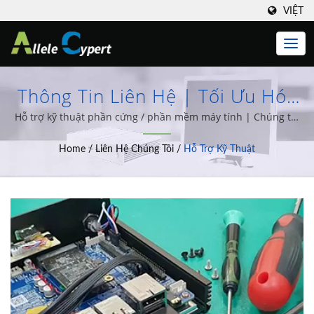
VIỆT
Thông Tin Liên Hệ | Tối Ưu Hóa
Hệ Thống IT Của Bạn Với Giải
Hỗ trợ kỹ thuật phần cứng / phần mềm máy tính | Chúng tôi
đã cam kết thiết kế và sản xuất Thin Clients, máy tính All-in-
Pháp Thin Clients & Zero Client
Home
/
Liên Hệ Chúng Tôi
/
Hỗ Trợ Kỹ Thuật
One, máy tính nhúng và một loạt các giải pháp tích hợp hệ
Của Allele Cypert
thống máy tính khác nhau trong hơn 20 năm kinh nghiệm.