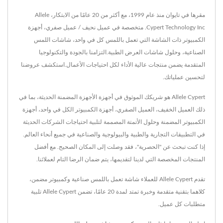
مقرها في تايوان منذ عام 1999، مع أكثر من 20 عامًا من الابتكار، Allele
Cypert Technology Inc. متخصصة في عميل نحيف / عميل صفري، أجهزة
الكمبيوتر ذات الشاشة التي تعمل باللمس كل في واحد، شاشات اللمس
الصناعية، وحلول شاشات العرض الطبية.التزامنا بالجودة والتكنولوجيا
المتقدمة يضمن منتجات عالية الأداء لكل احتياجات الأعمال.استكشف عروضنا
لتحسين عملياتك.
Allele Cypert هو شريكك الموثوق في أجهزة الأجهزة المضمنة الحديثة، بما في
ذلك العميل الخفيف، العميل الصفري، أجهزة الكمبيوتر الكل في واحد، أجهزة
الكمبيوتر المضمنة وحلول الأتمتة المصممة لتلبية احتياجات الشركات الحديثة
في التطبيقات التجارية والطبية والبيولوجية والصناعية في جميع أنحاء العالم.
إذا كنت تبحث عن "الحصرية"، فقد وصلت إلى المكان الصحيح. مع أفضل
المنتجات المخصصة التي لدينا لتقديمها، يتم ضمان الرضا التام لعملائنا.
تقدم Allele Cypert للعملاء شاشة تعمل باللمس صناعية وكمبيوتر مضمن،
كلاهما بتقنية متقدمة وخبرة تمتد لمدة 20 عامًا، تضمن Allele Cypert تلبية
متطلبات كل عميل.