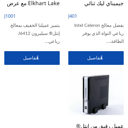
جيميناي ليك ثنائي
Elkhart Lake مع عرض
العرض 4K
مزدوج بدقة 4K
J1001
J401
بفضل معالج Intel Celeron
يتميز عميلنا الخفيف بمعالج
رباعي النواة الذي يوفر
إنتل® سيليرون J6412
الطاقة،...
رباعي...
تفاصيل
تفاصيل
عميل رقيق من إنتل®