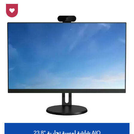
23.8" شاشة لمسية تجارية AlO