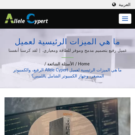
العربية
ما هي الميزات الرئيسية لعميل
Allele Cypert الرفيع، والكمبيوتر
عميل رفيع بتصميم مدمج وموفر للطاقة ومعياري. | لقد كرسنا أنفسنا
لتصميم وإنتاج العملاء الرفيعيين، وأجهزة الكمبيوتر الكل في واحد، وأجهزة
المصغر، وجهاز الكمبيوتر الشامل
Home
/
الأسئلة الشائعة
/
الكمبيوتر المدمجة، ومجموعة واسعة من حلول تكامل أنظمة الكمبيوتر
باللمس؟ | تبسيط تكنولوجيا
ما هي الميزات الرئيسية لعميل Allele Cypert الرفيع، والكمبيوتر
لأكثر من 20 عامًا من الخبرة.
المصغر، وجهاز الكمبيوتر الشامل باللمس؟
المعلومات الخاصة بك مع حلول
العملاء الرفيعيين وعملاء الصفري
من Allele Cypert's