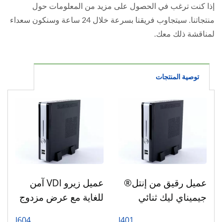
إذا كنت ترغب في الحصول على مزيد من المعلومات حول
منتجاتنا. سيتجاوب فريقنا بسرعة خلال 24 ساعة وسنكون سعداء
لمناقشة ذلك معك.
توصية المنتجات
عميل رقيق من إنتل®
عميل زيرو VDI آمن
جيميناي ليك ثنائي
للغاية مع عرض مزدوج
العرض 4K
بدقة 4K
J604
J401