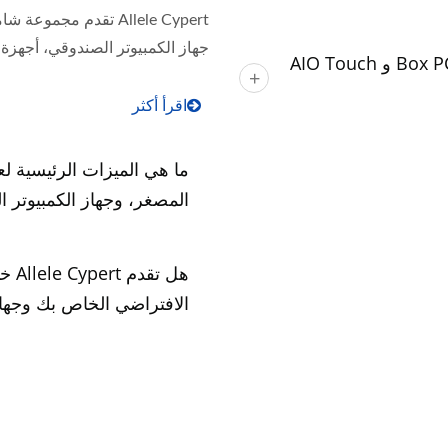
Allele Cypert تقدم مج
جهاز الكمبيوتر الصندوقي، أجهزة ا
كيف يمكنني تقديم طلب لجهاز Thin Client و Box PC و AIO Touch
اقرأ أكثر
المصغر، وجهاز الكمبيوتر 
هل 
الافتراضي الخاص بك وجهاز