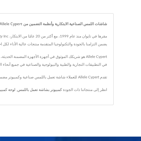
شاشات اللمس الصناعية الابتكارية وأنظمة التضمين من Allele Cypert
يضمن التزامنا بالجودة والتكنولوجيا المتقدمة منتجات عالية الأداء لك
Allele Cypert هو شريكك الموثوق في أجهزة الأجهزة المضمنة 
في التطبيقات التجارية والطبية والبيولوجية والصناعية في جميع أنحاء ا
تقدم Allele Cypert للعملاء شاشة تعمل باللمس صناعية وكمبيوتر مضمن، كلاهما بتقنية متقدمة وخبرة تمتد لمدة 20 عامًا، تضمن Allele Cypert تلبية متطلبات كل عميل.
انظر إلى منتجاتنا ذات الجودة
كمبيوتر بشاشة تعمل باللمس
,
لوحة كمبي