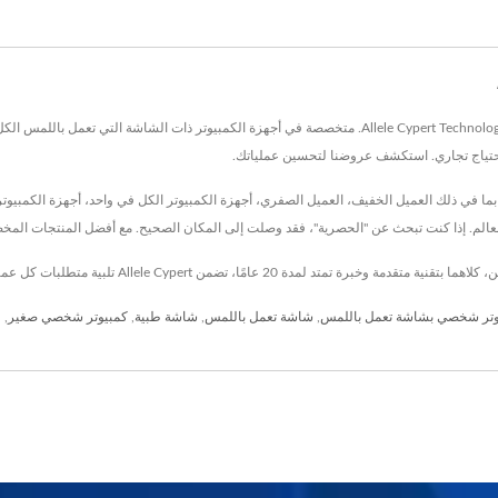
مقرها في تايوان منذ عام 1999، مع أكثر من 20 عامًا من الابتكار، Allele Cypert Technology Inc. متخصصة في 
ل احتياج تجاري. استكشف عروضنا لتحسين عملياتك.
الحديثة، بما في ذلك العميل الخفيف، العميل الصفري، أجهزة الكمبيوتر الكل في واحد، أجهزة الكمب
لعالم. إذا كنت تبحث عن "الحصرية"، فقد وصلت إلى المكان الصحيح. مع أفضل المنتجات المخصصة 
وتر شخصي بشاشة تعمل باللمس
,
شاشة تعمل باللمس
,
شاشة طبية
,
كمبيوتر شخصي صغير
,
ع