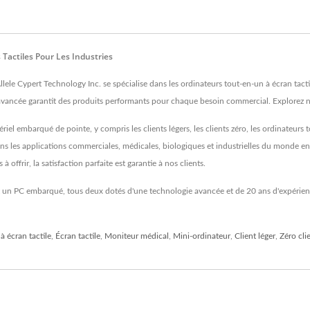
 Tactiles Pour Les Industries
le Cypert Technology Inc. se spécialise dans les ordinateurs tout-en-un à écran tactile
avancée garantit des produits performants pour chaque besoin commercial. Explorez no
riel embarqué de pointe, y compris les clients légers, les clients zéro, les ordinateurs
 les applications commerciales, médicales, biologiques et industrielles du monde ent
offrir, la satisfaction parfaite est garantie à nos clients.
et un PC embarqué, tous deux dotés d'une technologie avancée et de 20 ans d'expérience
à écran tactile
,
Écran tactile
,
Moniteur médical
,
Mini-ordinateur
,
Client léger
,
Zéro cli