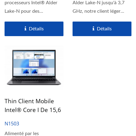
processeurs Intel® Alder
Alder Lake-N jusqu'à 3,7
Lake-N pour des
GHz, notre client léger
performances fluides, notre
mobile basé...
client...
Détails
Détails
Thin Client Mobile
Intel® Core I De 15,6
Pouces Sous Win 11
N1503
IoT
Alimenté par les