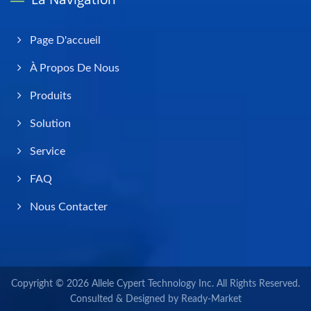
Page D'accueil
À Propos De Nous
Produits
Solution
Service
FAQ
Nous Contacter
Copyright © 2026
Allele Cypert Technology Inc.
All Rights Reserved.
Consulted & Designed by
Ready-Market