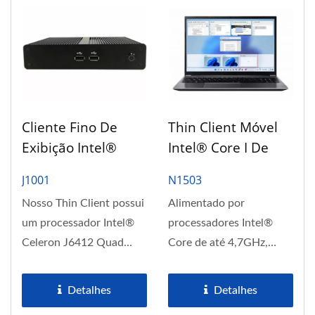
Cliente Fino De
Thin Client Móvel
Exibição Intel®
Intel® Core I De
Elkhart Lake Dual
15,6 Polegadas Win
J1001
N1503
4K
11 IoT
Nosso Thin Client possui
Alimentado por
um processador Intel®
processadores Intel®
Celeron J6412 Quad
Core de até 4,7GHz,
Core, suporte de
nosso Cliente Leve Móvel
memória...
Windows...
Detalhes
Detalhes