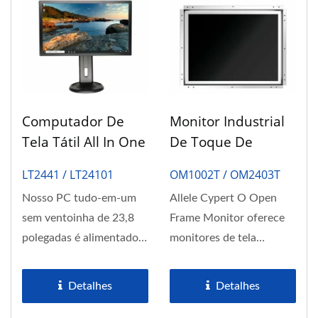
Computador De
Monitor Industrial
Tela Tátil All In One
De Toque De
De 23,8 Polegadas
Moldura Aberta
LT2441 / LT24101
OM1002T / OM2403T
Sem Ventoinha
Nosso PC tudo-em-um
Allele Cypert O Open
sem ventoinha de 23,8
Frame Monitor oferece
polegadas é alimentado
monitores de tela
por um processador
sensível ao toque com
Intel®...
design...
Detalhes
Detalhes