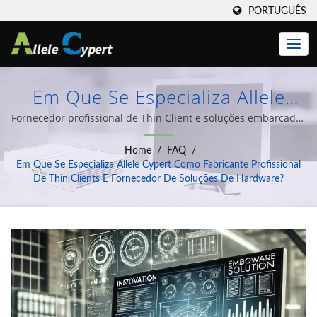
PORTUGUÊS
Em Que Se Especializa Allele
Cypert Como Fabricante
Fornecedor profissional de Thin Client e soluções embarcadas
| Temos nos dedicado ao design e produção de Thin Clients,
Profissional De Thin Clients E
Home
/
FAQ
/
computadores Tudo-em-Um, PCs Embutidos e uma ampla
Fornecedor De Soluções De
Em Que Se Especializa Allele Cypert Como Fabricante Profissional
variedade de soluções de integração de sistemas de
De Thin Clients E Fornecedor De Soluções De Hardware?
Hardware? | Otimize Sua TI Com
computador há mais de 20 anos de experiência.
Soluções De Thin Clients E Zero
Client Da Allele Cypert