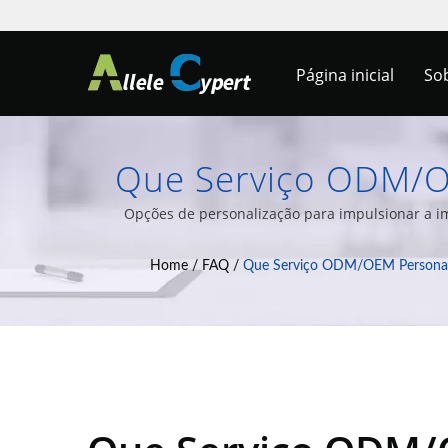
Página inicial
So
Que Serviço ODM/OE
Thin Client, All
Opções de personalização para impulsionar a 
Embutidos e uma ampla varie
Integração De Har
Home
/
FAQ
/
Que Serviço ODM/OEM Personaliza
Clien