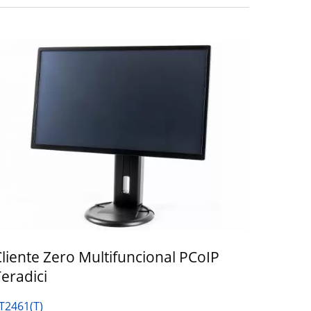
liente Zero Multifuncional PCoIP
eradici
T2461(T)