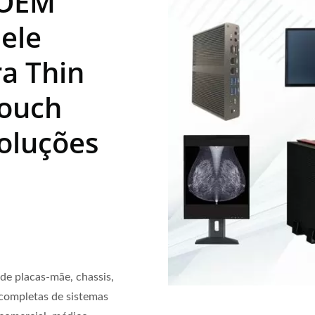
/OEM
lele
a Thin
Touch
Soluções
de placas-mãe, chassis,
 completas de sistemas