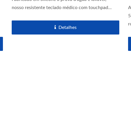
nosso resistente teclado médico com touchpad...
A
5
r
Detalhes