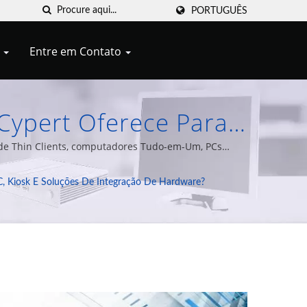
PORTUGUÊS
Q
Entre em Contato
Cypert Oferece Para
osk E Soluções De
de Thin Clients, computadores Tudo-em-Um, PCs
s de 20 anos de experiência.
m Soluções De Thin
C, Kiosk E Soluções De Integração De Hardware?
Cypert