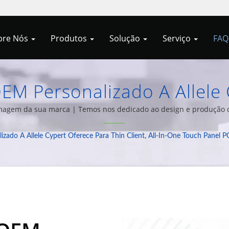
bre Nós
Produtos
Solução
Serviço
FA
M Personalizado A Allele 
-In-One Touch Panel PC, Ki
imagem da sua marca | Temos nos dedicado ao design e produção 
dade de soluções de integração de sistemas de computador há mai
dware? | Otimize Sua TI Co
do A Allele Cypert Oferece Para Thin Client, All-In-One Touch Panel P
ts E Zero Client Da Allele 