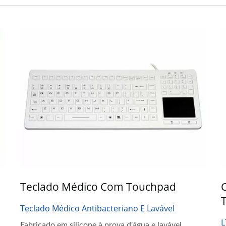
Teclado Médico Com Touchpad
C
T
Teclado Médico Antibacteriano E Lavável
L
Fabricado em silicone à prova d'água e lavável,