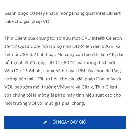
Giành được 10 Máy khách mỏng không quạt Intel Elkhart
Lake cho giải pháp VDI
Thin Client của chúng tôi sở hữu một CPU Intel® Celeron
J6412 Quad Core, hỗ trợ bộ nhớ DDR4 lên đến 32GB, và
kết nối USB 3.2 linh hoạt. Nó cung cấp hiển thị kép 4K, dải
hỗ trợ nhiệt độ rộng -40°C ~ 80 °C, và tương thích với
Win10 / 11 64 bit, Linux 64 bit, và TPM tùy chọn để tăng
cường bảo mật. Tối ưu hóa cho các giải pháp Đám mây và
VDI, bao gồm môi trường VMware và Citrix, Thin Client
của chúng tôi là một giải pháp máy tính hiệu suất cao cho
môi trường VDI với mức giá phải chăng.
HỎI NGAY BÂY GIỜ