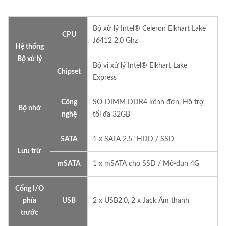
Bộ xử lý Intel® Celeron Elkhart Lake
CPU
J6412 2.0 Ghz
Hệ thống
Bộ xử lý
Bộ vi xử lý Intel® Elkhart Lake
Chipset
Express
Công
SO-DIMM DDR4 kênh đơn, Hỗ trợ
Bộ nhớ
nghệ
tối đa 32GB
SATA
1 x SATA 2.5" HDD / SSD
Lưu trữ
mSATA
1 x mSATA cho SSD / Mô-đun 4G
Cổng I/O
phía
USB
2 x USB2.0, 2 x Jack Âm thanh
trước