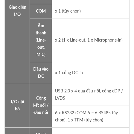
Giao diện
COM
x 1 (tùy chọn)
I/O
Âm
thanh
(Line-
x 2 (1 x Line-out, 1 x Microphone-in)
out,
MIC)
Đầu vào
x 1 cổng DC-in
DC
USB 2.0 x 4 qua đầu nối, cổng eDP /
Cổng
LVDS
I/O nội
kết nối /
bộ
Đầu nối
6 x RS232 (COM 5 ~ 6 RS485 tùy
chọn), 1 x TPM (tùy chọn)