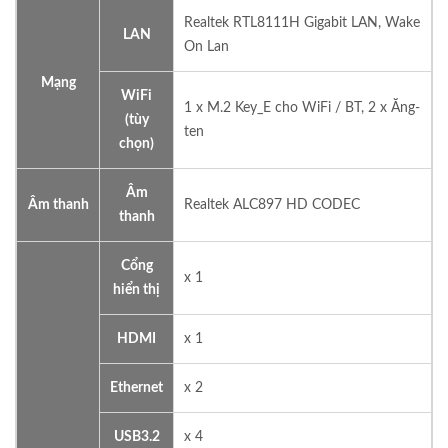
Realtek RTL8111H Gigabit LAN, Wake
LAN
On Lan
Mạng
WiFi
1 x M.2 Key_E cho WiFi / BT, 2 x Ăng-
(tùy
ten
chọn)
Âm
Âm thanh
Realtek ALC897 HD CODEC
thanh
Cổng
x 1
hiển thị
HDMI
x 1
Ethernet
x 2
USB3.2
x 4