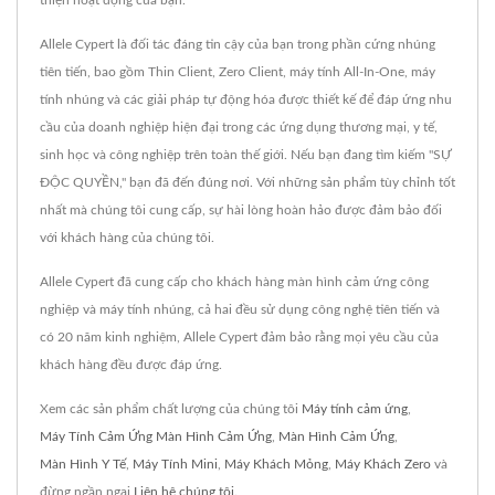
Allele Cypert là đối tác đáng tin cậy của bạn trong phần cứng nhúng
tiên tiến, bao gồm Thin Client, Zero Client, máy tính All-In-One, máy
tính nhúng và các giải pháp tự động hóa được thiết kế để đáp ứng nhu
cầu của doanh nghiệp hiện đại trong các ứng dụng thương mại, y tế,
sinh học và công nghiệp trên toàn thế giới. Nếu bạn đang tìm kiếm "SỰ
ĐỘC QUYỀN," bạn đã đến đúng nơi. Với những sản phẩm tùy chỉnh tốt
nhất mà chúng tôi cung cấp, sự hài lòng hoàn hảo được đảm bảo đối
với khách hàng của chúng tôi.
Allele Cypert đã cung cấp cho khách hàng màn hình cảm ứng công
nghiệp và máy tính nhúng, cả hai đều sử dụng công nghệ tiên tiến và
có 20 năm kinh nghiệm, Allele Cypert đảm bảo rằng mọi yêu cầu của
khách hàng đều được đáp ứng.
Xem các sản phẩm chất lượng của chúng tôi
Máy tính cảm ứng
,
Máy Tính Cảm Ứng Màn Hình Cảm Ứng
,
Màn Hình Cảm Ứng
,
Màn Hình Y Tế
,
Máy Tính Mini
,
Máy Khách Mỏng
,
Máy Khách Zero
và
đừng ngần ngại
Liên hệ chúng tôi
.