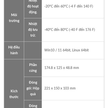
Nhiệt
độ hoạt
-20°C đến 60°C (-4 F đến 140 F)
động.
Môi
trường
Nhiệt
độ lưu
-40°C đến 80°C (-40 F đến 176 F)
trữ.
Hệ điều
Win10 / 11 64bit, Linux 64bit
hành
Phần
174.8 x 125 x 48.8 mm
cứng
Đóng
gói: Hộp
221 x 150 x 103 mm
Kích
quà
thước
Đóng