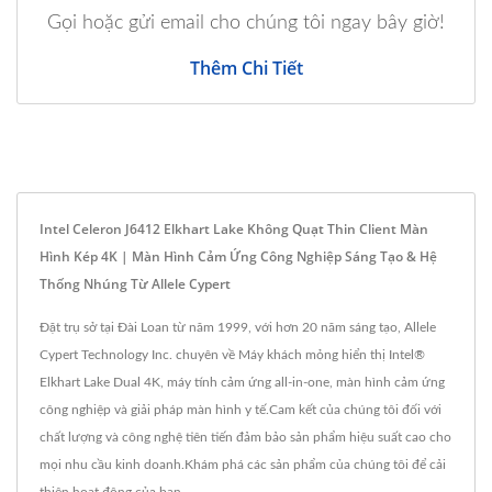
Gọi hoặc gửi email cho chúng tôi ngay bây giờ!
Thêm Chi Tiết
Intel Celeron J6412 Elkhart Lake Không Quạt Thin Client Màn
Hình Kép 4K | Màn Hình Cảm Ứng Công Nghiệp Sáng Tạo & Hệ
Thống Nhúng Từ Allele Cypert
Đặt trụ sở tại Đài Loan từ năm 1999, với hơn 20 năm sáng tạo, Allele
Cypert Technology Inc. chuyên về Máy khách mỏng hiển thị Intel®
Elkhart Lake Dual 4K, máy tính cảm ứng all-in-one, màn hình cảm ứng
công nghiệp và giải pháp màn hình y tế.Cam kết của chúng tôi đối với
chất lượng và công nghệ tiên tiến đảm bảo sản phẩm hiệu suất cao cho
mọi nhu cầu kinh doanh.Khám phá các sản phẩm của chúng tôi để cải
thiện hoạt động của bạn.