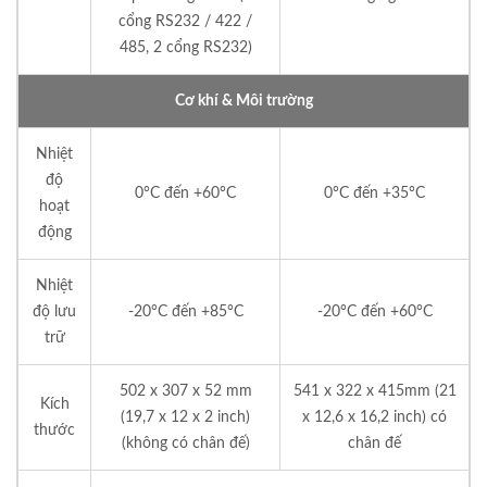
cổng RS232 / 422 /
485, 2 cổng RS232)
Cơ khí & Môi trường
Nhiệt
độ
0°C đến +60°C
0°C đến +35°C
hoạt
động
Nhiệt
độ lưu
-20°C đến +85°C
-20°C đến +60°C
trữ
502 x 307 x 52 mm
541 x 322 x 415mm (21
Kích
(19,7 x 12 x 2 inch)
x 12,6 x 16,2 inch) có
thước
(không có chân đế)
chân đế