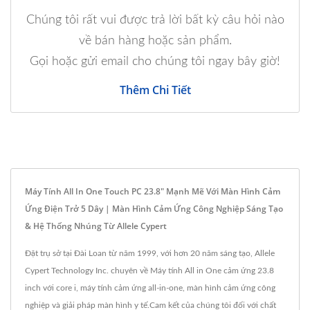
Chúng tôi rất vui được trả lời bất kỳ câu hỏi nào
về bán hàng hoặc sản phẩm.
Gọi hoặc gửi email cho chúng tôi ngay bây giờ!
Thêm Chi Tiết
Máy Tính All In One Touch PC 23.8" Mạnh Mẽ Với Màn Hình Cảm
Ứng Điện Trở 5 Dây | Màn Hình Cảm Ứng Công Nghiệp Sáng Tạo
& Hệ Thống Nhúng Từ Allele Cypert
Đặt trụ sở tại Đài Loan từ năm 1999, với hơn 20 năm sáng tạo, Allele
Cypert Technology Inc. chuyên về Máy tính All in One cảm ứng 23.8
inch với core i, máy tính cảm ứng all-in-one, màn hình cảm ứng công
nghiệp và giải pháp màn hình y tế.Cam kết của chúng tôi đối với chất