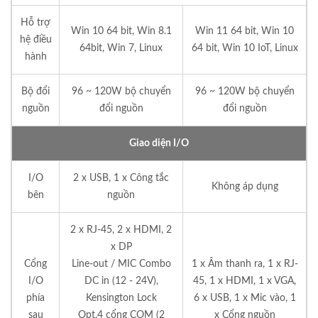
Hỗ trợ
Win 10 64 bit, Win 8.1
Win 11 64 bit, Win 10
hệ điều
64bit, Win 7, Linux
64 bit, Win 10 IoT, Linux
hành
Bộ đổi
96 ~ 120W bộ chuyển
96 ~ 120W bộ chuyển
nguồn
đổi nguồn
đổi nguồn
Giao diện I/O
I/O
2 x USB, 1 x Công tắc
Không áp dụng
bên
nguồn
2 x RJ-45, 2 x HDMI, 2
x DP
Cổng
Line-out / MIC Combo
1 x Âm thanh ra, 1 x RJ-
I/O
DC in (12 - 24V),
45, 1 x HDMI, 1 x VGA,
phía
Kensington Lock
6 x USB, 1 x Mic vào, 1
sau
Opt.4 cổng COM (2
x Cổng nguồn