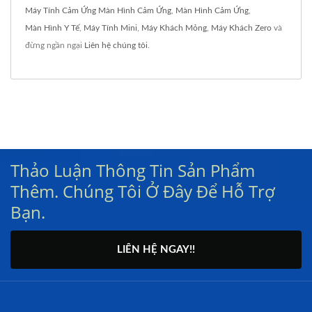
Máy Tính Cảm Ứng Màn Hình Cảm Ứng
,
Màn Hình Cảm Ứng
,
Màn Hình Y Tế
,
Máy Tính Mini
,
Máy Khách Mỏng
,
Máy Khách Zero
và
đừng ngần ngại
Liên hệ chúng tôi
.
Thảo Luận Thông Tin Sản Phẩm
Thêm. Chúng Tôi Ở Đây Để Hỗ Trợ
Bạn.
LIÊN HỆ NGAY!!