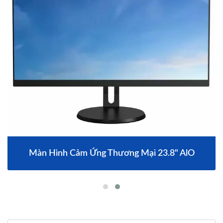
Màn Hình Cảm Ứng Thương Mại 23.8" AlO