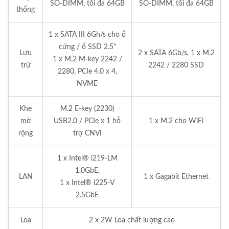
SO-DIMM, tối đa 64GB
SO-DIMM, tối đa 64GB
thống
1 x SATA III 6Gh/s cho ổ
cứng / ổ SSD 2.5"
Lưu
2 x SATA 6Gb/s, 1 x M.2
1 x M.2 M-key 2242 /
trữ
2242 / 2280 SSD
2280, PCIe 4.0 x 4,
NVME
Khe
M.2 E-key (2230)
mở
USB2.0 / PCIe x 1 hỗ
1 x M.2 cho WiFi
rộng
trợ CNVi
1 x Intel® i219-LM
1.0GbE,
LAN
1 x Gagabit Ethernet
1 x Intel® i225-V
2.5GbE
Loa
2 x 2W Loa chất lượng cao