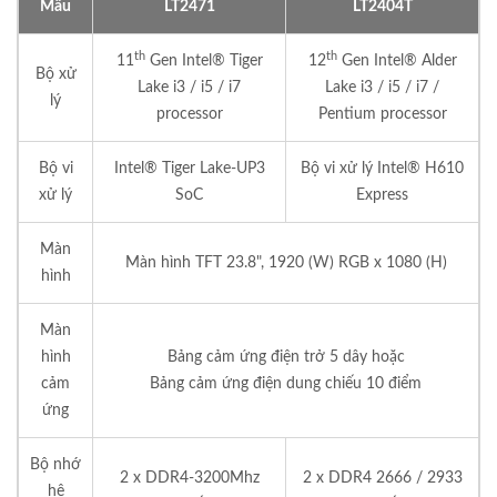
Mẫu
LT2471
LT2404T
th
th
11
Gen Intel® Tiger
12
Gen Intel® Alder
Bộ xử
Lake i3 / i5 / i7
Lake i3 / i5 / i7 /
lý
processor
Pentium processor
Bộ vi
Intel® Tiger Lake-UP3
Bộ vi xử lý Intel® H610
xử lý
SoC
Express
Màn
Màn hình TFT 23.8", 1920 (W) RGB x 1080 (H)
hình
Màn
hình
Bảng cảm ứng điện trở 5 dây hoặc
cảm
Bảng cảm ứng điện dung chiếu 10 điểm
ứng
Bộ nhớ
2 x DDR4-3200Mhz
2 x DDR4 2666 / 2933
hệ