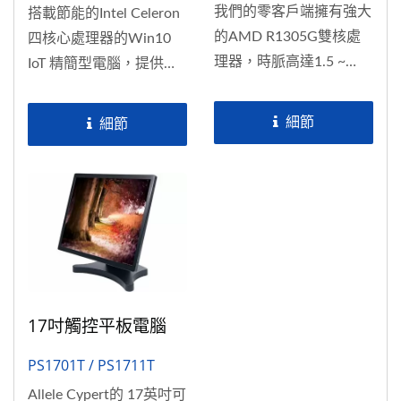
我們的零客戶端擁有強大
搭載節能的Intel Celeron
的AMD R1305G雙核處
四核心處理器的Win10
理器，時脈高達1.5 ~
IoT 精簡型電腦，提供了
2.8GHz，專為高效能計
優越的性能與有競爭力的
算需求而設計。支援雙
價格。M.2擴展槽可支援
細節
細節
4K超高清顯示，呈現極
WiFi／BT（支援Intel®...
致的視覺效果。提供2...
17吋觸控平板電腦
PS1701T / PS1711T
Allele Cypert的 17英吋可