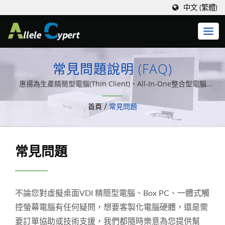
中文 (繁體)
常見問題說明 (FAQ)
惠揚為生產精簡型電腦(Thin Client)、All-In-One整合型電腦
(AIO)、嵌入式工業主機(IPC)、Point of Sale終端機(POS)、多媒體導
首頁
/
常見問題
覽機(Kiosk)之專業系統整合製造商。
常見問題
不論您對虛擬桌面VDI 精簡型電腦、Box PC、一體式觸
控螢幕電腦有任何疑問，想要客製化電腦硬體，還是需
要訂單協助或技術支援，我們都隨時樂意為您提供幫