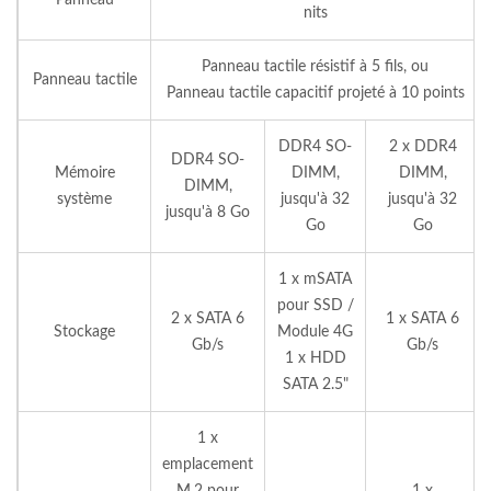
Panneau
nits
Panneau tactile résistif à 5 fils, ou
Panneau tactile
Panneau tactile capacitif projeté à 10 points
DDR4 SO-
2 x DDR4
DDR4 SO-
Mémoire
DIMM,
DIMM,
DIMM,
système
jusqu'à 32
jusqu'à 32
jusqu'à 8 Go
Go
Go
1 x mSATA
pour SSD /
2 x SATA 6
1 x SATA 6
Stockage
Module 4G
Gb/s
Gb/s
1 x HDD
SATA 2.5"
1 x
emplacement