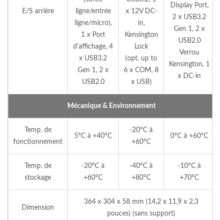
Display Port,
E/S arrière
ligne/entrée
x 12V DC-
2 x USB3.2
ligne/micro),
in,
Gen 1, 2 x
1 x Port
Kensington
USB2.0
d'affichage, 4
Lock
Verrou
x USB3.2
(opt. up to
Kensington, 1
Gen 1, 2 x
6 x COM, 8
x DC-in
USB2.0
x USB)
Mécanique & Environnement
Temp. de
-20°C à
5°C à +40°C
0°C à +60°C
fonctionnement
+60°C
Temp. de
-20°C à
-40°C à
-10°C à
stockage
+60°C
+80°C
+70°C
364 x 304 x 58 mm (14,2 x 11,9 x 2,3
Dimension
pouces) (sans support)