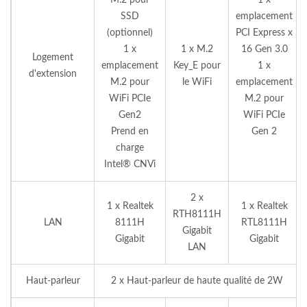
M.2 pour
1 x
SSD
emplacement
(optionnel)
PCI Express x
1 x
1 x M.2
16 Gen 3.0
Logement
emplacement
Key_E pour
1 x
d'extension
M.2 pour
le WiFi
emplacement
WiFi PCIe
M.2 pour
Gen2
WiFi PCIe
Prend en
Gen 2
charge
Intel® CNVi
2 x
1 x Realtek
1 x Realtek
RTH8111H
LAN
8111H
RTL8111H
Gigabit
Gigabit
Gigabit
LAN
Haut-parleur
2 x Haut-parleur de haute qualité de 2W