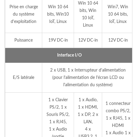
Win 10 64
Prise en charge
Win 10 64
Win7, Win
bits, Win
du système
bits, Win10
10 64 bits,
10 IoT,
d'exploitation
IoT, Linux
IoT, Linux
Linux
Puissance
19V DC-in
12V DC-in
12V DC-in
Interface I/O
2 x USB, 1 x Interrupteur d'alimentation
E/S latérale
(pour l'alimentation de l'écran LCD ou
l'alimentation du système)
1 x Clavier
1 x Audio,
1 connecteur
PS/2, 1 x
1 x HDMI,
combo PS/2,
Souris PS/2,
1 x DP, 2 x
1 x RJ45, 1 x
1 x RJ45,
LAN,
HDMI
1 x Audio
4 x
1 x Audio 1 x
(sortie
USB3.2, 1