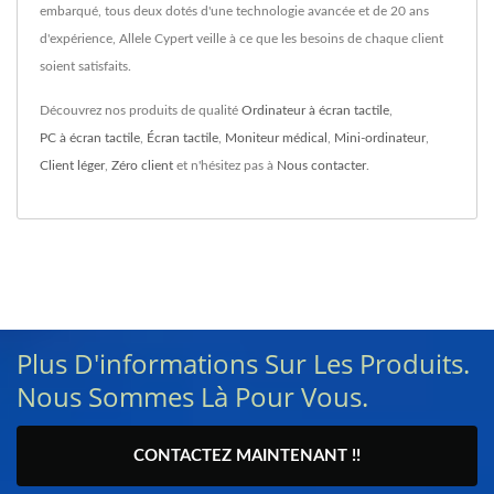
embarqué, tous deux dotés d'une technologie avancée et de 20 ans
d'expérience, Allele Cypert veille à ce que les besoins de chaque client
soient satisfaits.
Découvrez nos produits de qualité
Ordinateur à écran tactile
,
PC à écran tactile
,
Écran tactile
,
Moniteur médical
,
Mini-ordinateur
,
Client léger
,
Zéro client
et n'hésitez pas à
Nous contacter
.
Plus D'informations Sur Les Produits.
Nous Sommes Là Pour Vous.
CONTACTEZ MAINTENANT !!