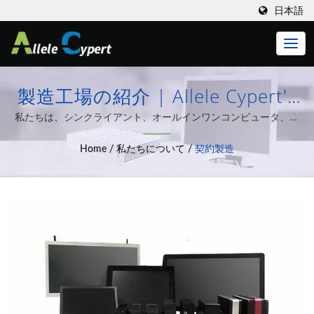
日本語
製造工場の紹介 | Allele Cypert's
Thin Clients & Zero Clientソリュ
私たちは、シンクライアント、オールインワンコンピュータ、ミ
ニPC、カスタム製造された高品質ソリューションなどのOEMおよ
ーションでITを効率化
Home
/
私たちについて
/
契約製造
びODM製品を提供しています。 | 20年以上の経験を持つThin
Clients、オールインワンコンピューター、組み込みPCなど、さま
ざまなコンピュータシステム統合ソリューションの設計と製造に
専念しています。