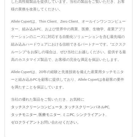
した高性能製品を提供しています。当社の製品をご覧いただき、お客
様の業務を改善してください。
Allele Cypertは、Thin Client、Zero Client、オールインワンコンピュー
ター、組み込みPC、および世界中の商業、医療、生物学、産業アプリ
ケーションのニーズに対応する自動化ソリューションを含む最先端の
組み込みハードウェアにおける信頼できるパートナーです。"エクスク
ルーシブ"をお探しの場合は、ぜひ当社にお越しください。提供する最
高のカスタマイズ製品で、お客様の完全な満足を保証いたします。
Allele Cypertは、20年の経験と先進技術を備えた産業用タッチモニタ
ーと組み込みPCを顧客に提供しており、Allele Cypertは各顧客の要件
を満たすことを保証しています。
当社の優れた製品をご覧いただき、お気軽に
タッチスクリーンコンピュータ
,
タッチスクリーンパネルPC
,
タッチモニター
,
医療モニター
,
ミニPC
,
シンクライアント
,
ゼロクライアント
お問い合わせ
ください。