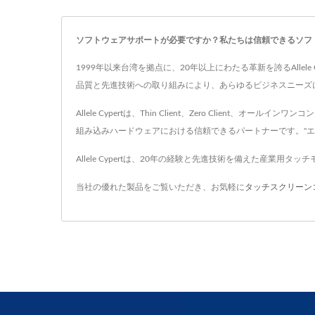
ソフトウェアサポートが必要ですか？私たちは信頼できるソフトウェア
1999年以来台湾を拠点に、20年以上にわたる革新を誇るAllele
品質と先進技術への取り組みにより、あらゆるビジネスニーズ
Allele Cypertは、Thin Client、Zero Cl
組み込みハードウェアにおける信頼できるパートナーです。"
Allele Cypertは、20年の経験と先進技術を備えた産業用タ
当社の優れた製品をご覧いただき、お気軽に
タッチスクリーン