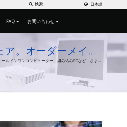
日本語
FAQ
お問い合わせ
ェア。オーダーメイド
トウェア。カスタムソ
s、オールインワンコンピューター、組み込みPCなど、さまざ
す。
 Zero Clientソリューショ