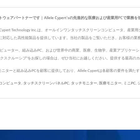
パートナーです | Allele Cypert'sの先進的な医療および産業用PCで業務を
 Cypert Technology Inc.は、オールインワンタッチスクリーンコンピュ
に対応した高性能製品を提供しています。当社の製品をご覧いただき、お客様の業
ient、オールインワンコンピューター、組み込みPC、および世界中の商業、医療、生物学、産業
エクスクルーシブ"をお探しの場合は、ぜひ当社にお越しください。提供する最高の
ッチモニターと組み込みPCを顧客に提供しており、Allele Cypertは各顧客の要件を
コンピュータ
,
タッチスクリーンパネルPC
,
タッチモニター
,
医療モニター
,
ミニPC
,