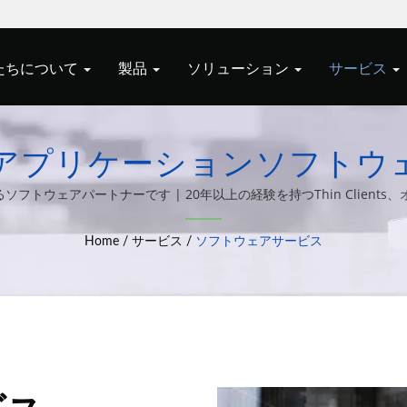
たちについて
製品
ソリューション
サービス
アプリケーションソフトウ
タムプログラム。専門ソフ
トウェアパートナーです | 20年以上の経験を持つThin Client
コンピュータシステム統合ソリューションの設計と製造に専念していま
ypert's Thin Clients &
Home
/
サービス
/
ソフトウェアサービス
ンでITを効率化