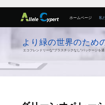
ホームページ
私
より緑の世界のためのプラ
Thin Clie
エコフレンドリーな"プラスチックなし"パッケージを通じて
ど、さま