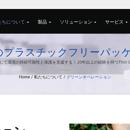
たちについて
製品
ソリューション
サービス
スチックフリーパッケージ | Al
nts & Zero Clientソリュー
環境の持続可能性と保護を支援する | 20年以上の経験を持つThin C
ざまなコンピュータシステム統合ソリューションの設計と製造に専念し
Home
/
私たちについて
/
グリーンオペレーション