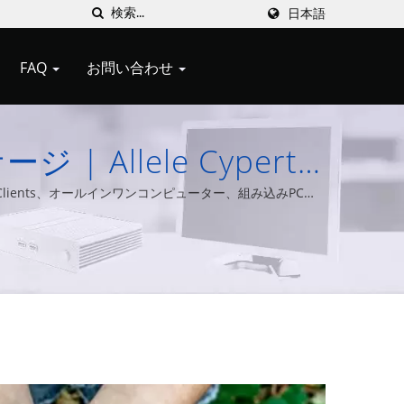
日本語
FAQ
お問い合わせ
lele Cypert's
ションでITを効率化
lients、オールインワンコンピューター、組み込みPCな
ています。