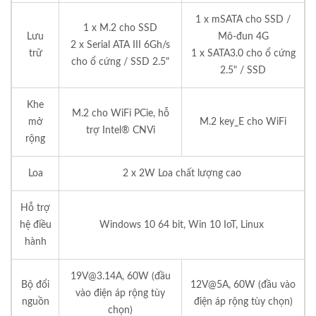
1 x mSATA cho SSD /
1 x M.2 cho SSD
Lưu
Mô-đun 4G
2 x Serial ATA III 6Gh/s
trữ
1 x SATA3.0 cho ổ cứng
cho ổ cứng / SSD 2.5"
2.5" / SSD
Khe
M.2 cho WiFi PCie, hỗ
mở
M.2 key_E cho WiFi
trợ Intel® CNVi
rộng
Loa
2 x 2W Loa chất lượng cao
Hỗ trợ
hệ điều
Windows 10 64 bit, Win 10 IoT, Linux
hành
19V@3.14A, 60W (đầu
Bộ đổi
12V@5A, 60W (đầu vào
vào điện áp rộng tùy
nguồn
điện áp rộng tùy chọn)
chọn)