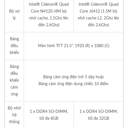
Intel® Celeron® Quad
Intel® Celeron® Quad
Bộ xử
Core N4120 (4M bộ
Core J6412 (1.5M bộ
lý
nhớ cache, 1.1Ghz lên
nhớ cache L2, 2Ghz lên
đến 2.6Ghz)
đến 2.6Ghz)
Bảng
điều
Màn hình TFT 21.5", 1920 (R) x 1080 (C)
khiển
Bảng
điều
Bảng cảm ứng điện trở 5 dây hoặc
khiển
Bảng cảm ứng điện dung chiếu 10 điểm
cảm
ứng
Bộ nhớ
1 x DDR4 SO-DIMM,
1 x DDR4 SO-DIMM,
hệ
tối đa 8GB
tối đa 32GB
thống