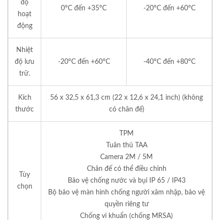
độ
0°C đến +35°C
-20°C đến +60°C
hoạt
động
Nhiệt
độ lưu
-20°C đến +60°C
-40°C đến +80°C
trữ.
Kích
56 x 32,5 x 61,3 cm (22 x 12,6 x 24,1 inch) (không
thước
có chân đế)
TPM
Tuân thủ TAA
Camera 2M / 5M
Chân đế có thể điều chỉnh
Tùy
Bảo vệ chống nước và bụi IP 65 / IP43
chọn
Bộ bảo vệ màn hình chống người xâm nhập, bảo vệ
quyền riêng tư
Chống vi khuẩn (chống MRSA)