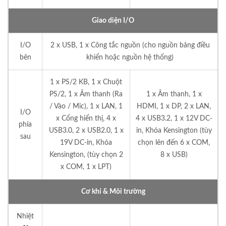
Giao diện I/O
I/O
2 x USB, 1 x Công tắc nguồn (cho nguồn bảng điều
bên
khiển hoặc nguồn hệ thống)
1 x PS/2 KB, 1 x Chuột
PS/2, 1 x Âm thanh (Ra
1 x Âm thanh, 1 x
/ Vào / Mic), 1 x LAN, 1
HDMI, 1 x DP, 2 x LAN,
I/O
x Cổng hiển thị, 4 x
4 x USB3.2, 1 x 12V DC-
phía
USB3.0, 2 x USB2.0, 1 x
in, Khóa Kensington (tùy
sau
19V DC-in, Khóa
chọn lên đến 6 x COM,
Kensington, (tùy chọn 2
8 x USB)
x COM, 1 x LPT)
Cơ khí & Môi trường
Nhiệt