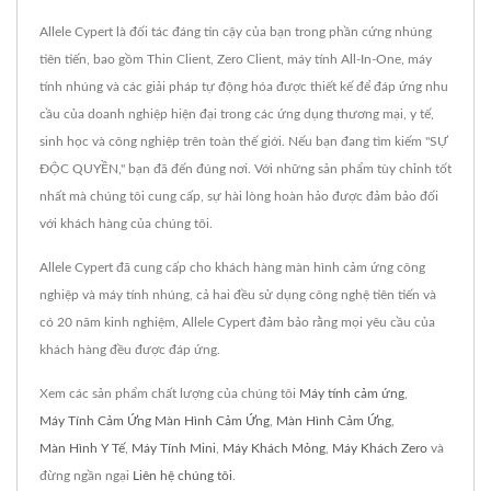
Allele Cypert là đối tác đáng tin cậy của bạn trong phần cứng nhúng
tiên tiến, bao gồm Thin Client, Zero Client, máy tính All-In-One, máy
tính nhúng và các giải pháp tự động hóa được thiết kế để đáp ứng nhu
cầu của doanh nghiệp hiện đại trong các ứng dụng thương mại, y tế,
sinh học và công nghiệp trên toàn thế giới. Nếu bạn đang tìm kiếm "SỰ
ĐỘC QUYỀN," bạn đã đến đúng nơi. Với những sản phẩm tùy chỉnh tốt
nhất mà chúng tôi cung cấp, sự hài lòng hoàn hảo được đảm bảo đối
với khách hàng của chúng tôi.
Allele Cypert đã cung cấp cho khách hàng màn hình cảm ứng công
nghiệp và máy tính nhúng, cả hai đều sử dụng công nghệ tiên tiến và
có 20 năm kinh nghiệm, Allele Cypert đảm bảo rằng mọi yêu cầu của
khách hàng đều được đáp ứng.
Xem các sản phẩm chất lượng của chúng tôi
Máy tính cảm ứng
,
Máy Tính Cảm Ứng Màn Hình Cảm Ứng
,
Màn Hình Cảm Ứng
,
Màn Hình Y Tế
,
Máy Tính Mini
,
Máy Khách Mỏng
,
Máy Khách Zero
và
đừng ngần ngại
Liên hệ chúng tôi
.