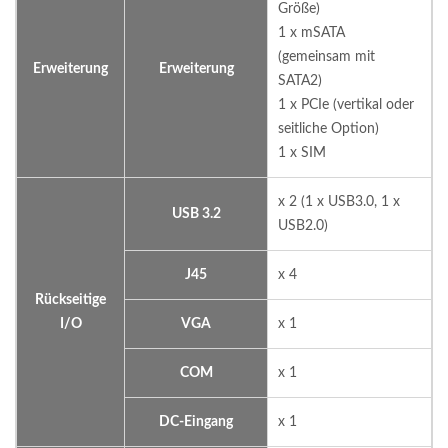
Größe)
1 x mSATA
(gemeinsam mit
Erweiterung
Erweiterung
SATA2)
1 x PCIe (vertikal oder
seitliche Option)
1 x SIM
x 2 (1 x USB3.0, 1 x
USB 3.2
USB2.0)
J45
x 4
Rückseitige
I/O
VGA
x 1
COM
x 1
DC-Eingang
x 1