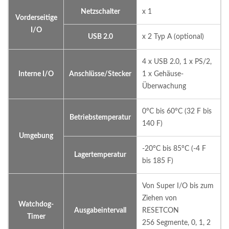
Netzschalter
x 1
Vorderseitige
I/O
USB 2.0
x 2 Typ A (optional)
4 x USB 2.0, 1 x PS/2,
Interne I/O
Anschlüsse/Stecker
1 x Gehäuse-
Überwachung
0°C bis 60°C (32 F bis
Betriebstemperatur
140 F)
Umgebung
-20°C bis 85°C (-4 F
Lagertemperatur
bis 185 F)
Von Super I/O bis zum
Ziehen von
Watchdog-
Ausgabeintervall
RESETCON
Timer
256 Segmente, 0, 1, 2