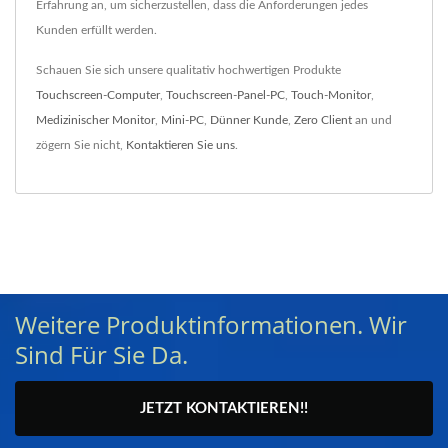
Erfahrung an, um sicherzustellen, dass die Anforderungen jedes
Kunden erfüllt werden.
Schauen Sie sich unsere qualitativ hochwertigen Produkte
Touchscreen-Computer
,
Touchscreen-Panel-PC
,
Touch-Monitor
,
Medizinischer Monitor
,
Mini-PC
,
Dünner Kunde
,
Zero Client
an und
zögern Sie nicht,
Kontaktieren Sie uns
.
Weitere Produktinformationen. Wir
Sind Für Sie Da.
JETZT KONTAKTIEREN!!