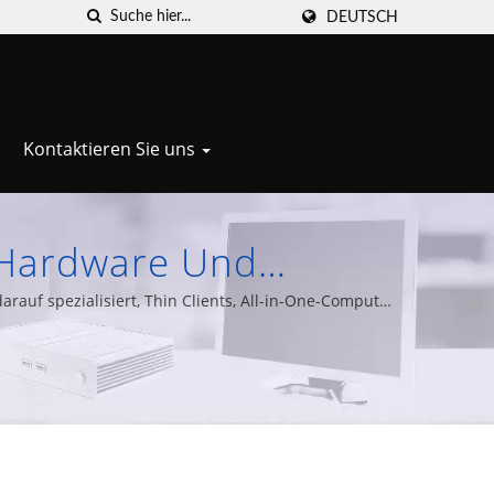
DEUTSCH
Kontaktieren Sie uns
T-Hardware Und
Ihre IT Mit Den Thin
rauf spezialisiert, Thin Clients, All-in-One-Computer,
en und herzustellen.
llele Cypert