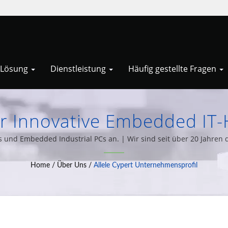
Lösung
Dienstleistung
Häufig gestellte Fragen
ür Innovative Embedded I
ungen. | Vereinfachen Sie 
und Embedded Industrial PCs an. | Wir sind seit über 20 Jahren da
ne Vielzahl von Computer-Systemintegrationslösungen zu entwerf
 Zero-Client-Lösungen Von A
Home
/
Über Uns
/
Allele Cypert Unternehmensprofil