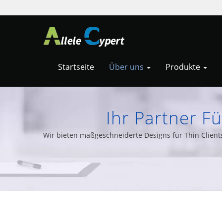
Startseite
Über uns
Produkte
Ihr Partner F
Automatisierungslös
Wir bieten maßgeschneiderte Designs für Thin Clients 
Embedded-PCs und ei
Clients Und