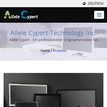
DEUTSCH
Allele Cypert Technology Inc.
Allele Cypert - Ein professioneller Originalhersteller für
Embedded-Mainboards, IPC.
Home
/
Produkte