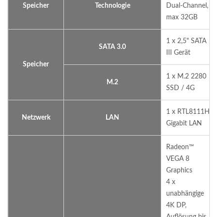
Speicher
Technologie
Dual-Channel,
max 32GB
1 x 2,5" SATA
SATA 3.0
III Gerät
Speicher
1 x M.2 2280
M.2
SSD / 4G
1 x RTL8111H
Netzwerk
LAN
Gigabit LAN
Radeon™
VEGA 8
Graphics
4 x
unabhängige
4K DP,