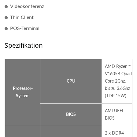
Videokonferenz
Thin Client
POS-Terminal
Spezifikation
AMD Ryzen™
V1605B Quad
CPU
Core 2Ghz,
Prozessor-
bis zu 3.6Ghz
System
(TDP 15W)
AMI UEFI
BIOS
BIOS
2 x DDR4