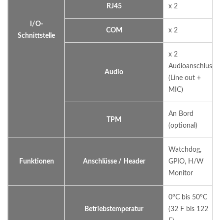
RJ45
x 2
I/O-
COM
x 2
Schnittstelle
x 2
Audioanschluss
Audio
(Line out +
MIC)
An Bord
TPM
(optional)
Watchdog,
Funktionen
Anschlüsse / Header
GPIO, H/W
Monitor
0°C bis 50°C
Betriebstemperatur
(32 F bis 122