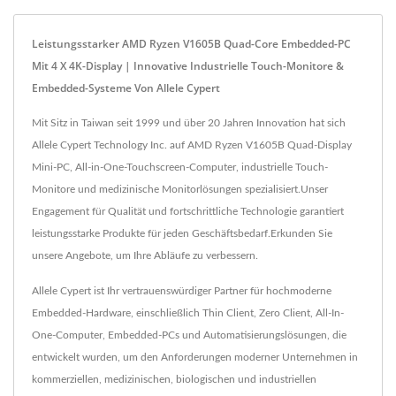
Leistungsstarker AMD Ryzen V1605B Quad-Core Embedded-PC
Mit 4 X 4K-Display | Innovative Industrielle Touch-Monitore &
Embedded-Systeme Von Allele Cypert
Mit Sitz in Taiwan seit 1999 und über 20 Jahren Innovation hat sich
Allele Cypert Technology Inc. auf AMD Ryzen V1605B Quad-Display
Mini-PC, All-in-One-Touchscreen-Computer, industrielle Touch-
Monitore und medizinische Monitorlösungen spezialisiert.Unser
Engagement für Qualität und fortschrittliche Technologie garantiert
leistungsstarke Produkte für jeden Geschäftsbedarf.Erkunden Sie
unsere Angebote, um Ihre Abläufe zu verbessern.
Allele Cypert ist Ihr vertrauenswürdiger Partner für hochmoderne
Embedded-Hardware, einschließlich Thin Client, Zero Client, All-In-
One-Computer, Embedded-PCs und Automatisierungslösungen, die
entwickelt wurden, um den Anforderungen moderner Unternehmen in
kommerziellen, medizinischen, biologischen und industriellen