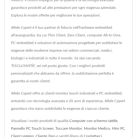
garantisce prodotti ad alte prestazioni per ogni esigenza aziendale.
Esplora le nostre offerte per migliorare le tue operazioni.
Allele Cypert è il tuo partner di fiducia nell'hardware embedded
all'avanguardia, tra cui Thin Client, Zero Client, computer All-In-One,
PC embedded e soluzioni di automazione progettate per soddisfare le
esigenze delle moderne imprese nei settori commerciali, medici,
biologici e industriali in tutto il mondo. Se stai cercando
"ESCLUSIVITÀ", sei nel posto giusto. Con i migliori prodotti
personalizzati che abbiamo da offrire, la soddisfazione perfetta è
garantita ai nostri clienti.
Allele Cypert offre ai clienti monitor touch industriali e PC embedded,
entrambi con tecnologia avanzata e 20 anni di esperienza, Allele Cypert
garantisce che siano soddisfatte le esigenze di ciascun cliente.
Visualizza i nostri prodotti di qualità
Computer con schermo tattile
,
Pannello PC Touch Screen
,
Toccare Monitor
,
Monitor Medico
,
Mini PC
,
Client Leggero
,
Cliente Zero
e sentiti libero di
Contattarci
.