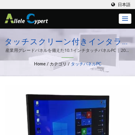
日本語
タッチスクリーン付きインタラク
ティブパネルPC | 高品質の医療
産業用グレードパネルを備えた10.1インチタッチパネルPC | 20年
以上の経験を持つThin Clients、オールインワンコンピューター、
モニター＆オールインワンPC、
Home
/
カテゴリ
/
タッチパネルPC
組み込みPCなど、さまざまなコンピュータシステム統合ソリュー
Allele Cypertテクノロジーによる
ションの設計と製造に専念しています。