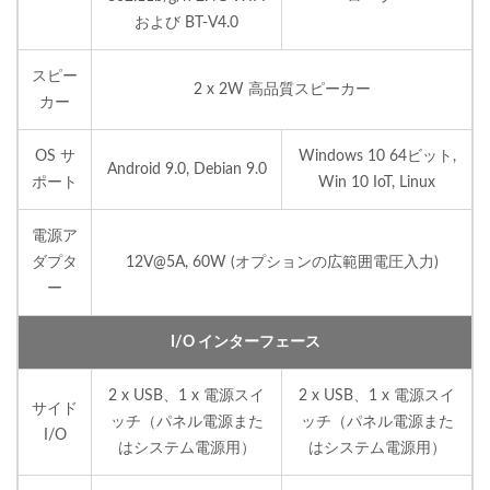
および BT-V4.0
スピー
2 x 2W 高品質スピーカー
カー
OS サ
Windows 10 64ビット,
Android 9.0, Debian 9.0
ポート
Win 10 IoT, Linux
電源ア
ダプタ
12V@5A, 60W (オプションの広範囲電圧入力)
ー
I/O インターフェース
2 x USB、1 x 電源スイ
2 x USB、1 x 電源スイ
サイド
ッチ（パネル電源また
ッチ（パネル電源また
I/O
はシステム電源用）
はシステム電源用）