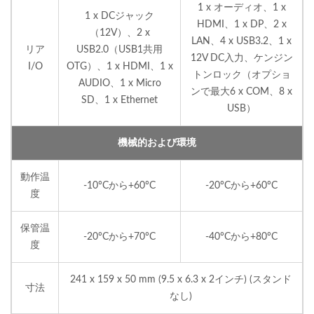
1 x オーディオ、1 x
1 x DCジャック
HDMI、1 x DP、2 x
（12V）、2 x
LAN、4 x USB3.2、1 x
リア
USB2.0（USB1共用
12V DC入力、ケンジン
I/O
OTG）、1 x HDMI、1 x
トンロック（オプショ
AUDIO、1 x Micro
ンで最大6 x COM、8 x
SD、1 x Ethernet
USB）
機械的および環境
動作温
-10°Cから+60°C
-20°Cから+60°C
度
保管温
-20°Cから+70°C
-40°Cから+80°C
度
241 x 159 x 50 mm (9.5 x 6.3 x 2インチ) (スタンド
寸法
なし)