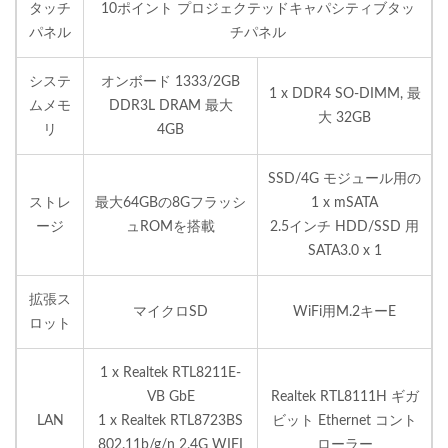
タッチ
10ポイント プロジェクテッドキャパシティブタッ
パネル
チパネル
システ
オンボード 1333/2GB
1 x DDR4 SO-DIMM, 最
ムメモ
DDR3L DRAM 最大
大 32GB
リ
4GB
SSD/4G モジュール用の
ストレ
最大64GBの8Gフラッシ
1 x mSATA
ージ
ュROMを搭載
2.5インチ HDD/SSD 用
SATA3.0 x 1
拡張ス
マイクロSD
WiFi用M.2キーE
ロット
1 x Realtek RTL8211E-
VB GbE
Realtek RTL8111H ギガ
LAN
1 x Realtek RTL8723BS
ビット Ethernet コント
802.11b/g/n 2.4G WIFI
ローラー