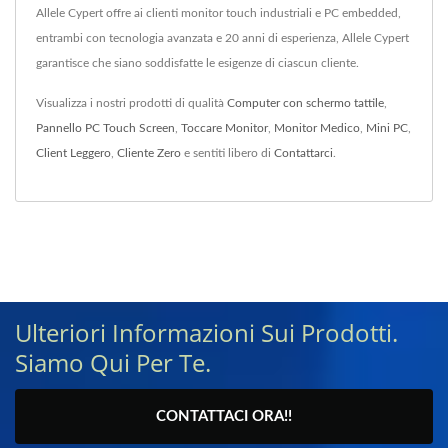
Allele Cypert offre ai clienti monitor touch industriali e PC embedded,
entrambi con tecnologia avanzata e 20 anni di esperienza, Allele Cypert
garantisce che siano soddisfatte le esigenze di ciascun cliente.
Visualizza i nostri prodotti di qualità
Computer con schermo tattile
,
Pannello PC Touch Screen
,
Toccare Monitor
,
Monitor Medico
,
Mini PC
,
Client Leggero
,
Cliente Zero
e sentiti libero di
Contattarci
.
Ulteriori Informazioni Sui Prodotti.
Siamo Qui Per Te.
CONTATTACI ORA!!