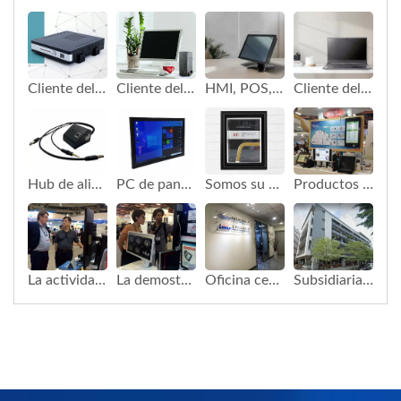
Cliente delgado Gemini Lake N4120
Cliente delgado, Mini PC y aplicación Todo en Uno
HMI, POS, Cliente delgado AIO
Cliente delgado portátil móvil
Hub de alimentación con interruptor de huella digital USB ODM
PC de panel táctil de 10.1 pulgadas
Somos su socio dorado en soluciones de TI
Productos de Computex Smart Health Care_Taiwan Cloud Expo
La actividad de la empresa Computex
La demostración del monitor médico de la empresa en Computex
Oficina central de Aelle Cypert
Subsidiaria de Aelle Cypert