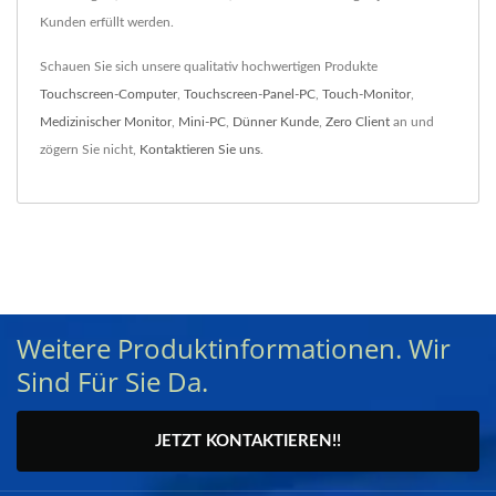
Kunden erfüllt werden.
Schauen Sie sich unsere qualitativ hochwertigen Produkte
Touchscreen-Computer
,
Touchscreen-Panel-PC
,
Touch-Monitor
,
Medizinischer Monitor
,
Mini-PC
,
Dünner Kunde
,
Zero Client
an und
zögern Sie nicht,
Kontaktieren Sie uns
.
Weitere Produktinformationen. Wir
Sind Für Sie Da.
JETZT KONTAKTIEREN!!