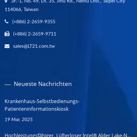
3F.-1, No. 49, Ln. 35, Jihu Rd., Neihu Dist., Taipei City
114066, Taiwan
(+886) 2-2659-9355
(+886) 2-2659-9711
sales@LT21.com.tw
Neueste Nachrichten
Krankenhaus-Selbstbedienungs-
Patienteninformationskiosk
19 Mar, 2025
Hochleistungsfähiger, Lüfterloser Intel® Alder Lake-N...