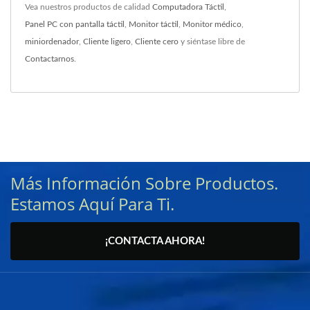
Vea nuestros productos de calidad
Computadora Táctil
,
Panel PC con pantalla táctil
,
Monitor táctil
,
Monitor médico
,
miniordenador
,
Cliente ligero
,
Cliente cero
y siéntase libre de
Contactarnos
.
Más Información Sobre Productos.
Estamos Aquí Para Ti.
¡CONTACTA AHORA!