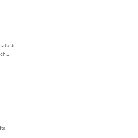
tato di
ch...
lta