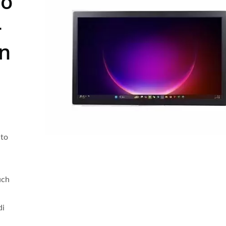
to
-
on
ato
uch
di
ch Commerciale AlO Da
Thin Client Con CPU J