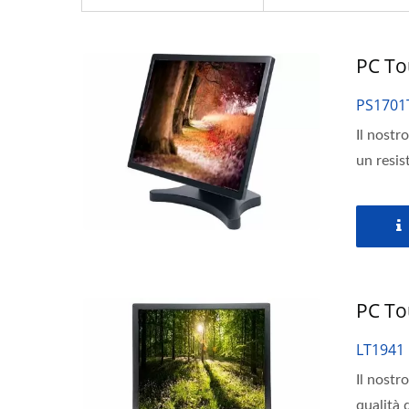
PC To
PS1701
Il nostr
un resis
PC To
LT1941
Il nostr
qualità 