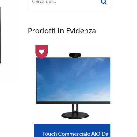
Prodotti In Evidenza
6412
Touch Commerciale AlO Da
Thi