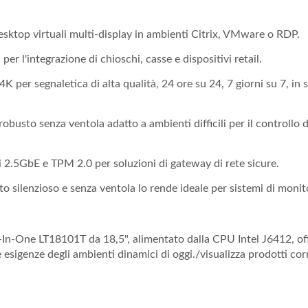
desktop virtuali multi-display in ambienti Citrix, VMware o RDP.
er l'integrazione di chioschi, casse e dispositivi retail.
K per segnaletica di alta qualità, 24 ore su 24, 7 giorni su 7, in 
busto senza ventola adatto a ambienti difficili per il controllo d
i 2.5GbE e TPM 2.0 per soluzioni di gateway di rete sicure.
o silenzioso e senza ventola lo rende ideale per sistemi di monit
-In-One LT18101T da 18,5", alimentato dalla CPU Intel J6412, of
e esigenze degli ambienti dinamici di oggi./visualizza prodotti corr