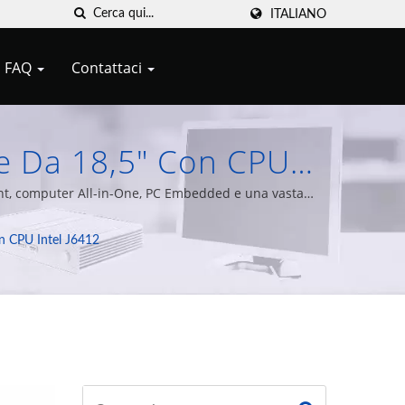
ITALIANO
FAQ
Contattaci
ne Da 18,5" Con CPU
ni Thin Client E Zero
lient, computer All-in-One, PC Embedded e una vasta
esperienza.
n CPU Intel J6412