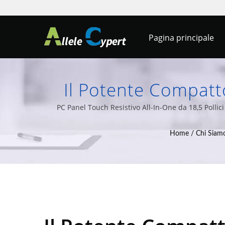
Pagina principale
Il Potente Compatt
Intel J6412 | Ottimi
PC Panel Touch Resistivo All-In-One da 18,5 Pollic
gamma di s
Home
/
Chi Siam