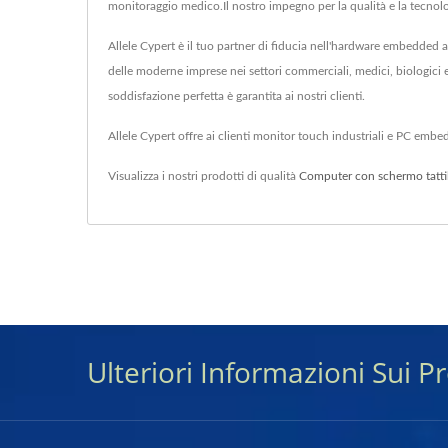
monitoraggio medico.Il nostro impegno per la qualità e la tecnolog
Allele Cypert è il tuo partner di fiducia nell'hardware embedded 
delle moderne imprese nei settori commerciali, medici, biologici e
soddisfazione perfetta è garantita ai nostri clienti.
Allele Cypert offre ai clienti monitor touch industriali e PC embe
Visualizza i nostri prodotti di qualità
Computer con schermo tatti
Ulteriori Informazioni Sui P