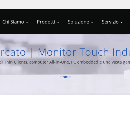
Chi Siamo
Prodotti
Soluzione
Servizio
rcato | Monitor Touch Indus
emi Incorporati Da Allele C
 di Thin Clients, computer All-in-One, PC embedded e una vasta gamm
da oltre 20 anni di esperienza.
Home