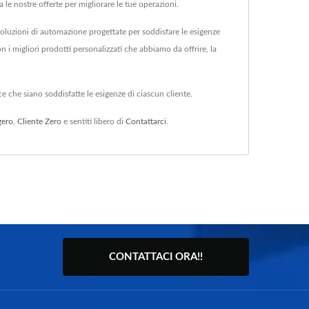
le nostre offerte per migliorare le tue operazioni.
soluzioni di automazione progettate per soddisfare le esigenze
 i migliori prodotti personalizzati che abbiamo da offrire, la
e che siano soddisfatte le esigenze di ciascun cliente.
gero
,
Cliente Zero
e sentiti libero di
Contattarci
.
CONTATTACI ORA!!