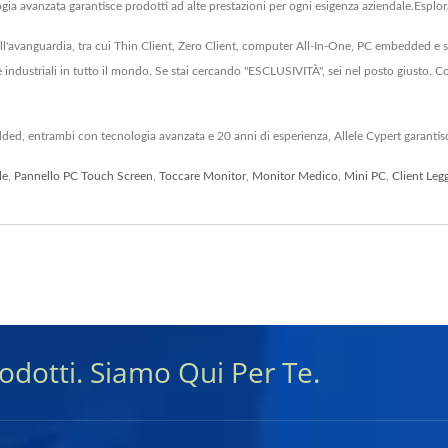
ia avanzata garantisce prodotti ad alte prestazioni per ogni esigenza aziendale.Esplora 
all'avanguardia, tra cui Thin Client, Zero Client, computer All-In-One, PC embedded e 
 industriali in tutto il mondo. Se stai cercando "ESCLUSIVITÀ", sei nel posto giusto. Con
dded, entrambi con tecnologia avanzata e 20 anni di esperienza, Allele Cypert garantisc
le
,
Pannello PC Touch Screen
,
Toccare Monitor
,
Monitor Medico
,
Mini PC
,
Client Leg
rodotti. Siamo Qui Per Te.