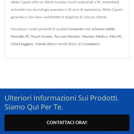
Allele Cypert offre ai clienti monitor touch industriali e PC embedded,
entrambi con tecnologia avanzata e 20 anni di esperienza, Allele Cypert
garantisce che siano soddisfatte le esigenze di ciascun cliente.
Visualizza i nostri prodotti di qualità
Computer con schermo tattile
,
Pannello PC Touch Screen
,
Toccare Monitor
,
Monitor Medico
,
Mini PC
,
Client Leggero
,
Cliente Zero
e sentiti libero di
Contattarci
.
Ulteriori Informazioni Sui Prodotti.
Siamo Qui Per Te.
CONTATTACI ORA!!