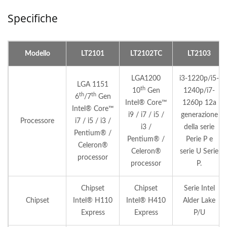
Specifiche
Modello
LT2101
LT2102TC
LT2103
LGA1200
i3-1220p/i5-
LGA 1151
th
10
Gen
1240p/i7-
th
th
6
/7
Gen
Intel® Core™
1260p 12a
Intel® Core™
i9 / i7 / i5 /
generazione
Processore
i7 / i5 / i3 /
i3 /
della serie
Pentium® /
Pentium® /
Perie P e
Celeron®
Celeron®
serie U Serie
processor
processor
P.
Chipset
Chipset
Serie Intel
Chipset
Intel® H110
Intel® H410
Alder Lake
Express
Express
P/U