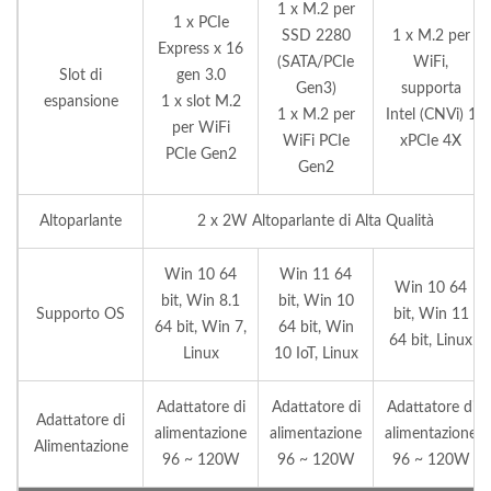
1 x M.2 per
1 x PCIe
SSD 2280
1 x M.2 per
Express x 16
(SATA/PCIe
WiFi,
Slot di
gen 3.0
Gen3)
supporta
espansione
1 x slot M.2
1 x M.2 per
Intel (CNVi) 1
per WiFi
WiFi PCIe
xPCIe 4X
PCIe Gen2
Gen2
Altoparlante
2 x 2W Altoparlante di Alta Qualità
Win 10 64
Win 11 64
Win 10 64
bit, Win 8.1
bit, Win 10
Supporto OS
bit, Win 11
64 bit, Win 7,
64 bit, Win
64 bit, Linux
Linux
10 IoT, Linux
Adattatore di
Adattatore di
Adattatore di
Adattatore di
alimentazione
alimentazione
alimentazione
Alimentazione
96 ~ 120W
96 ~ 120W
96 ~ 120W