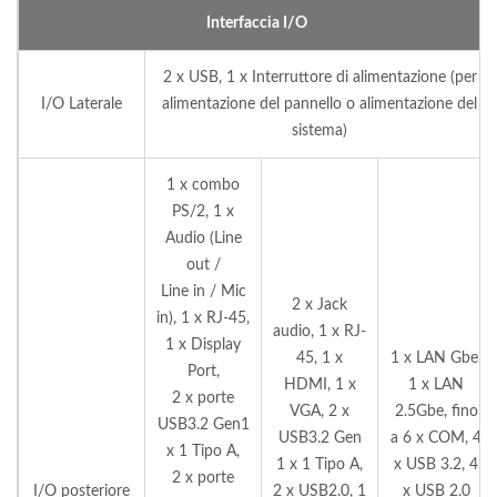
Interfaccia I/O
2 x USB, 1 x Interruttore di alimentazione (per
I/O Laterale
alimentazione del pannello o alimentazione del
sistema)
1 x combo
PS/2, 1 x
Audio (Line
out /
Line in / Mic
2 x Jack
in), 1 x RJ-45,
audio, 1 x RJ-
1 x Display
45, 1 x
1 x LAN Gbe,
Port,
HDMI, 1 x
1 x LAN
2 x porte
VGA, 2 x
2.5Gbe, fino
USB3.2 Gen1
USB3.2 Gen
a 6 x COM, 4
x 1 Tipo A,
1 x 1 Tipo A,
x USB 3.2, 4
2 x porte
I/O posteriore
2 x USB2.0, 1
x USB 2.0