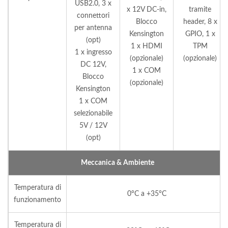
USB2.0, 3 x
x 12V DC-in,
tramite
connettori
Blocco
header, 8 x
per antenna
Kensington
GPIO, 1 x
(opt)
1 x HDMI
TPM
1 x ingresso
(opzionale)
(opzionale)
DC 12V,
1 x COM
Blocco
(opzionale)
Kensington
1 x COM
selezionabile
5V / 12V
(opt)
Meccanica & Ambiente
Temperatura di
0°C a +35°C
funzionamento
Temperatura di