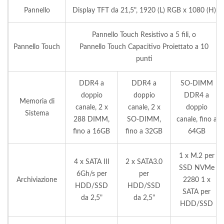
Pannello
Display TFT da 21,5", 1920 (L) RGB x 1080 (H)
Pannello Touch Resistivo a 5 fili, o
Pannello Touch
Pannello Touch Capacitivo Proiettato a 10
punti
DDR4 a
DDR4 a
SO-DIMM
doppio
doppio
DDR4 a
Memoria di
canale, 2 x
canale, 2 x
doppio
Sistema
288 DIMM,
SO-DIMM,
canale, fino a
fino a 16GB
fino a 32GB
64GB
1 x M.2 per
4 x SATA III
2 x SATA3.0
SSD NVMe
6Gh/s per
per
Archiviazione
2280 1 x
HDD/SSD
HDD/SSD
SATA per
da 2,5"
da 2,5"
HDD/SSD