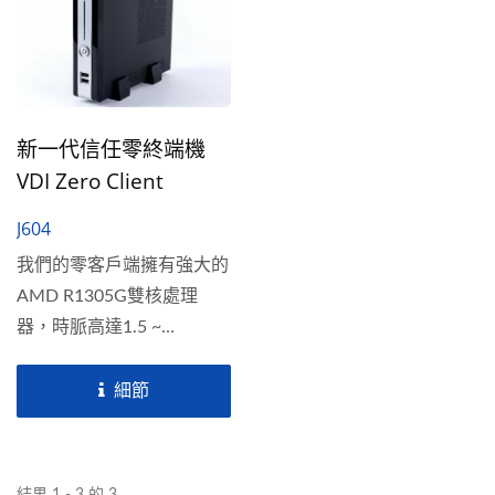
新一代信任零終端機
VDI Zero Client
J604
我們的零客戶端擁有強大的
AMD R1305G雙核處理
器，時脈高達1.5 ~
2.8GHz，專為高效能計算
需求而設計。支援雙4K超
細節
高清顯示，呈現極致的視覺
效果。提供2...
結果 1 - 3 的 3