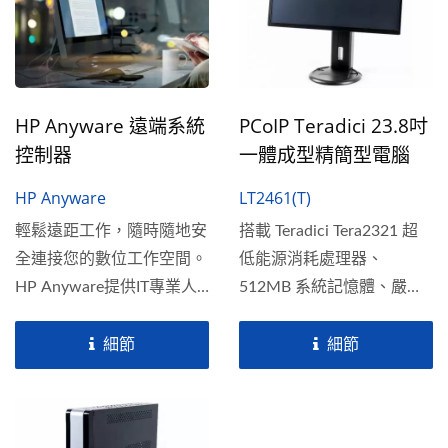
HP Anyware 遠端系統
PCoIP Teradici 23.8吋
控制器
一體成型精簡型電腦
HP Anyware
LT2461(T)
輕鬆遠距工作，隨時隨地安
搭載 Teradici Tera2321 超
全連接您的數位工作空間。
低能源消耗處理器、
HP Anyware提供IT專業人
512MB 系統記憶體、嚴密
員無需VPN即可獲得安全訪
的硬體加密保護，以及可外
問的解決方案，倚仗
接的...
細節
細節
Teradici和HP...