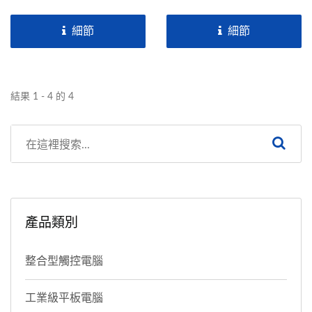
的電容多點觸控螢幕。搭載
（電阻式或電容式），搭載
無風扇Intel®...
了無風扇節能省電的
細節
細節
Intel®...
結果 1 - 4 的 4
產品類別
整合型觸控電腦
工業級平板電腦