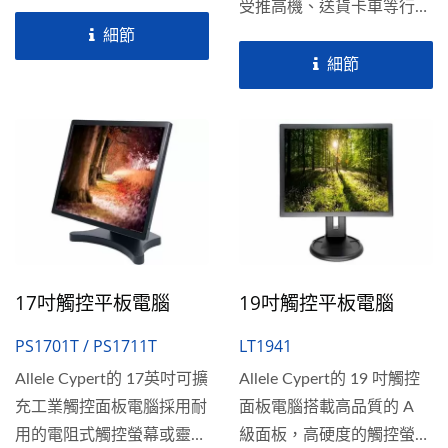
容式觸控螢幕或電阻式觸控
受推高機、送貨卡車等行進
螢幕。這款堅固耐用的平板
中的車輛的震動。相容
細節
電腦採用Intel®...
Windows的平板觸控電腦
細節
搭載15英吋TFT工業等級顯
示螢幕，提供單點觸控或多
點觸控選項。配置強大的
Intel®第8代核心處理器或
低功率的Intel®...
17吋觸控平板電腦
19吋觸控平板電腦
PS1701T / PS1711T
LT1941
Allele Cypert的 17英吋可擴
Allele Cypert的 19 吋觸控
充工業觸控面板電腦採用耐
面板電腦搭載高品質的 A
用的電阻式觸控螢幕或靈敏
級面板，高硬度的觸控螢幕