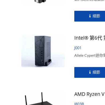
細節
Intel® 第6代
J001
Allele Cype
細節
AMD Ryze
J803B