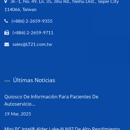
3F.-1, No. 49, Ln. 35, Jihu Rd., Neihu Dist., Taipei City
114066, Taiwan
(+886) 2-2659-9355
(+886) 2-2659-9711
sales@LT21.com.tw
Últimas Noticias
Quiosco De Información Para Pacientes De
Autoservicio...
19 Mar, 2025
Mini PC Intel® Alder Lake-N N97 De Alto Rendimiento...