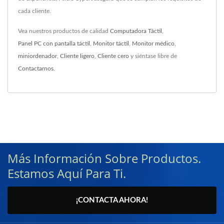
cada cliente.
Vea nuestros productos de calidad
Computadora Táctil
,
Panel PC con pantalla táctil
,
Monitor táctil
,
Monitor médico
,
miniordenador
,
Cliente ligero
,
Cliente cero
y siéntase libre de
Contactarnos
.
Más Información Sobre Productos.
Estamos Aquí Para Ti.
¡CONTACTA AHORA!