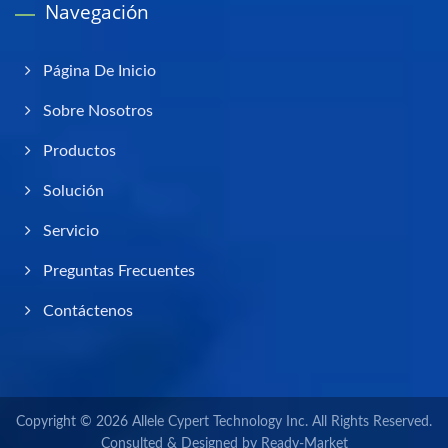
Navegación
Página De Inicio
Sobre Nosotros
Productos
Solución
Servicio
Preguntas Frecuentes
Contáctenos
Copyright © 2026
Allele Cypert Technology Inc.
All Rights Reserved.
Consulted & Designed by
Ready-Market