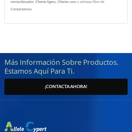
miniordenador
,
Cliente ligero
,
Cliente cero
y siéntase libre de
Contactarnos
.
Más Información Sobre Productos.
Estamos Aquí Para Ti.
¡CONTACTA AHORA!