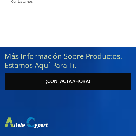
Contactarnos
.
Más Información Sobre Productos.
Estamos Aquí Para Ti.
¡CONTACTA AHORA!