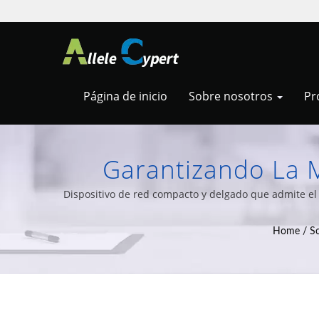
Página de inicio
Sobre nosotros
Pr
Garantizando La 
Puertos De Acceso
Dispositivo de red compacto y delgado que admite el
y una amplia variedad de
Soluciones De Clie
Home
/
S