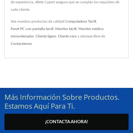
de experiencia, Allele Cypert asegura que se cumplan los requisitos de
cada cliente.
Vea nuestros productos de calidad
Computadora Táctil
,
Panel PC con pantalla táctil
,
Monitor táctil
,
Monitor médico
,
miniordenador
,
Cliente ligero
,
Cliente cero
y siéntase libre de
Contactarnos
.
Más Información Sobre Productos.
Estamos Aquí Para Ti.
¡CONTACTA AHORA!