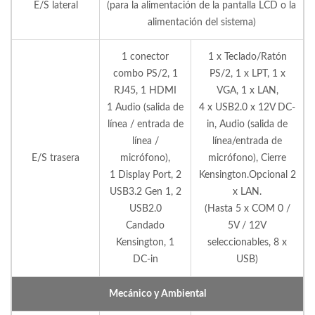
E/S lateral
(para la alimentación de la pantalla LCD o la
alimentación del sistema)
1 conector
1 x Teclado/Ratón
combo PS/2, 1
PS/2, 1 x LPT, 1 x
RJ45, 1 HDMI
VGA, 1 x LAN,
1 Audio (salida de
4 x USB2.0 x 12V DC-
línea / entrada de
in, Audio (salida de
línea /
línea/entrada de
E/S trasera
micrófono),
micrófono), Cierre
1 Display Port, 2
Kensington.Opcional 2
USB3.2 Gen 1, 2
x LAN.
USB2.0
(Hasta 5 x COM 0 /
Candado
5V / 12V
Kensington, 1
seleccionables, 8 x
DC-in
USB)
Mecánico y Ambiental