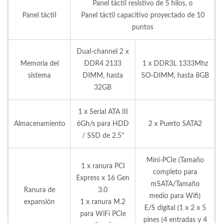
Panel táctil resistivo de 5 hilos, o
Panel táctil
Panel táctil capacitivo proyectado de 10
puntos
Dual-channel 2 x
Memoria del
DDR4 2133
1 x DDR3L 1333Mhz
sistema
DIMM, hasta
SO-DIMM, hasta 8GB
32GB
1 x Serial ATA III
Almacenamiento
6Gh/s para HDD
2 x Puerto SATA2
/ SSD de 2.5"
Mini-PCIe (Tamaño
1 x ranura PCI
completo para
Express x 16 Gen
mSATA/Tamaño
Ranura de
3.0
medio para Wifi)
expansión
1 x ranura M.2
E/S digital (1 x 2 x 5
para WiFi PCIe
pines (4 entradas y 4