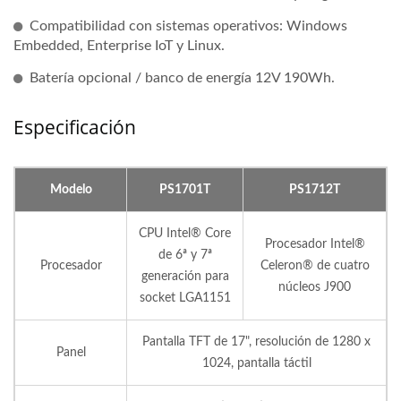
Compatibilidad con sistemas operativos: Windows
Embedded, Enterprise IoT y Linux.
Batería opcional / banco de energía 12V 190Wh.
Especificación
Modelo
PS1701T
PS1712T
CPU Intel® Core
Procesador Intel®
de 6ª y 7ª
Procesador
Celeron® de cuatro
generación para
núcleos J900
socket LGA1151
Pantalla TFT de 17", resolución de 1280 x
Panel
1024, pantalla táctil